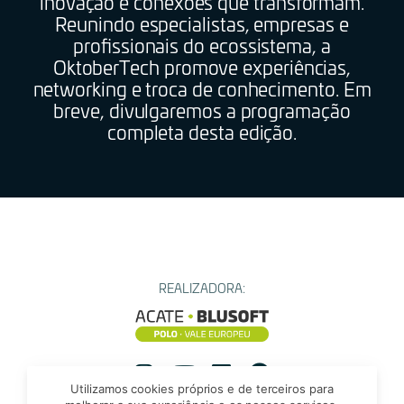
inovação e conexões que transformam.
Reunindo especialistas, empresas e
profissionais do ecossistema, a
OktoberTech promove experiências,
networking e troca de conhecimento. Em
breve, divulgaremos a programação
completa desta edição.
REALIZADORA:
Utilizamos cookies próprios e de terceiros para
Instagram
YouTube
Instagram
Facebook