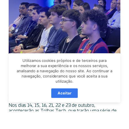
Utilizamos cookies próprios e de terceiros para
melhorar a sua experiência e os nossos serviços,
analisando a navegação do nosso site. Ao continuar a
navegação, consideramos que você aceita a sua
utilização.
TRILHAS TECH
Aceitar
Nos dias 14, 15, 16, 21, 22 e 23 de outubro,
acontecerão as Trilhas Tech, que trarão uma série de
trilhas de conhecimento gratuitas. Este ano, a
OktoberTech será ainda maior, destacando como o
eixo da Tecnologia da Informação se conecta e facilita