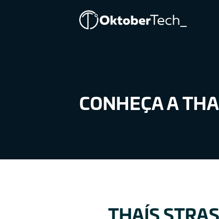
THAÍS
STRASSMANN
NAHAS
CONHEÇA A THA
THAÍS STRA