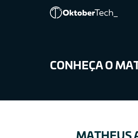
MATHEUS
ALBAN
CONHEÇA O MA
MATHEUS 